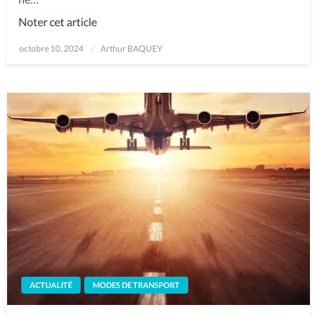
Noter cet article
Posted
octobre 10, 2024
Arthur BAQUEY
on
ACTUALITÉ
MODES DE TRANSPORT