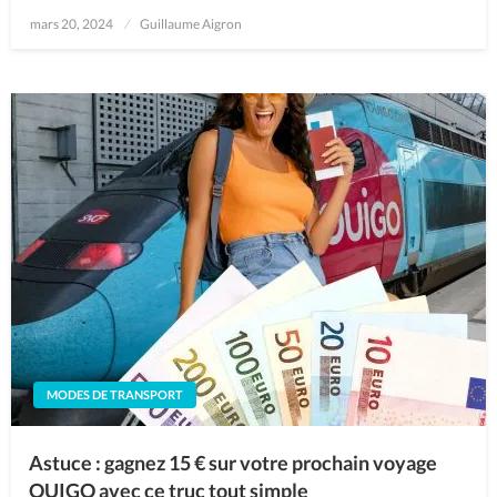
Posted
mars 20, 2024
Guillaume Aigron
on
MODES DE TRANSPORT
Astuce : gagnez 15 € sur votre prochain voyage
OUIGO avec ce truc tout simple